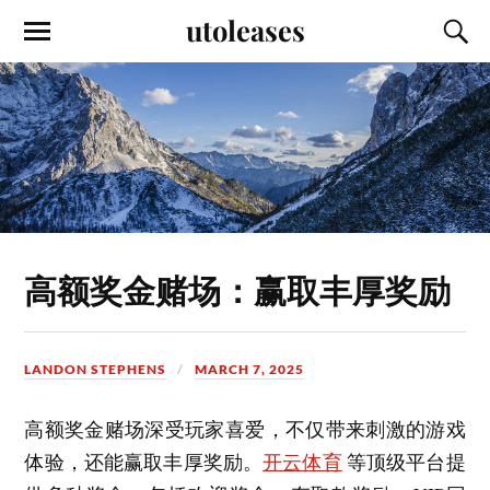
utoleases
高额奖金赌场：赢取丰厚奖励
LANDON STEPHENS
MARCH 7, 2025
高额奖金赌场深受玩家喜爱，不仅带来刺激的游戏
体验，还能赢取丰厚奖励。
开云体育
等顶级平台提