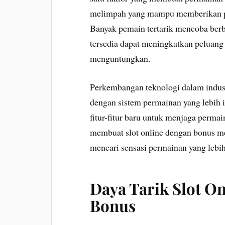
melimpah yang mampu memberikan pe
Banyak pemain tertarik mencoba berba
tersedia dapat meningkatkan peluan
menguntungkan.
Perkembangan teknologi dalam indus
dengan sistem permainan yang lebih 
fitur-fitur baru untuk menjaga permai
membuat slot online dengan bonus me
mencari sensasi permainan yang lebih
Daya Tarik Slot O
Bonus