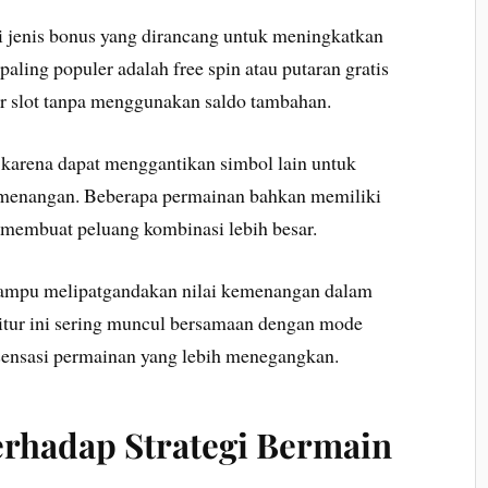
i jenis bonus yang dirancang untuk meningkatkan
paling populer adalah free spin atau putaran gratis
slot tanpa menggunakan saldo tambahan.
it karena dapat menggantikan simbol lain untuk
enangan. Beberapa permainan bahkan memiliki
 membuat peluang kombinasi lebih besar.
g mampu melipatgandakan nilai kemenangan dalam
Fitur ini sering muncul bersamaan dengan mode
ensasi permainan yang lebih menegangkan.
rhadap Strategi Bermain