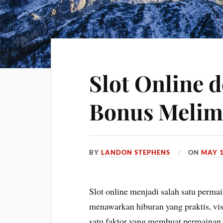
Slot Online 
Bonus Meli
BY
LANDON STEPHENS
ON
MAY 1
Slot online menjadi salah satu permai
menawarkan hiburan yang praktis, visu
satu faktor yang membuat permainan 