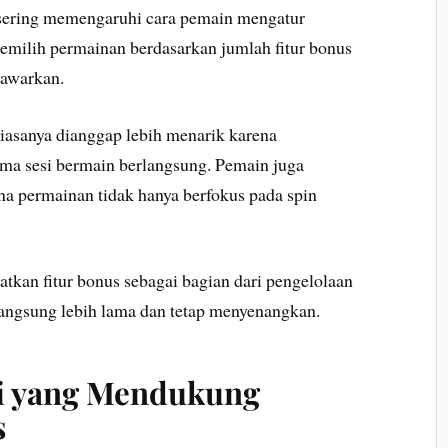
 sering memengaruhi cara pemain mengatur
emilih permainan berdasarkan jumlah fitur bonus
tawarkan.
asanya dianggap lebih menarik karena
ama sesi bermain berlangsung. Pemain juga
na permainan tidak hanya berfokus pada spin
tkan fitur bonus sebagai bagian dari pengelolaan
langsung lebih lama dan tetap menyenangkan.
si yang Mendukung
s